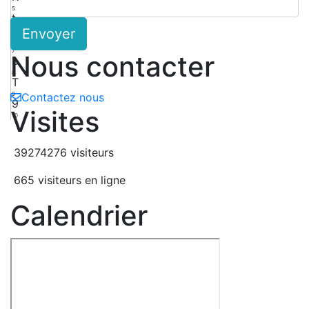
5
t
Envoyer
6
3
7
Nous contacter
b
8
T
9
Contactez nous
9
Visites
10
39274276 visiteurs
665 visiteurs en ligne
Calendrier