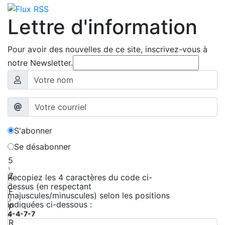
Lettre d'information
Pour avoir des nouvelles de ce site, inscrivez-vous à
notre Newsletter.
S'abonner
Se désabonner
5
1
Z
Recopiez les 4 caractères du code ci-
dessus (en respectant
2
F
majuscules/minuscules) selon les positions
3
indiquées ci-dessous :
P
4-4-7-7
4
R