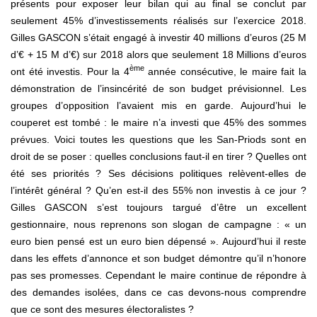
présents pour exposer leur bilan qui au final se conclut par
seulement 45% d’investissements réalisés sur l’exercice 2018.
Gilles GASCON s’était engagé à investir 40 millions d’euros (25 M
d’€ + 15 M d’€) sur 2018 alors que seulement 18 Millions d’euros
ème
ont été investis. Pour la 4
année consécutive, le maire fait la
démonstration de l’insincérité de son budget prévisionnel. Les
groupes d’opposition l’avaient mis en garde. Aujourd’hui le
couperet est tombé : le maire n’a investi que 45% des sommes
prévues. Voici toutes les questions que les San-Priods sont en
droit de se poser : quelles conclusions faut-il en tirer ? Quelles ont
été ses priorités ? Ses décisions politiques relèvent-elles de
l’intérêt général ? Qu’en est-il des 55% non investis à ce jour ?
Gilles GASCON s’est toujours targué d’être un excellent
gestionnaire, nous reprenons son slogan de campagne : « un
euro bien pensé est un euro bien dépensé ». Aujourd’hui il reste
dans les effets d’annonce et son budget démontre qu’il n’honore
pas ses promesses. Cependant le maire continue de répondre à
des demandes isolées, dans ce cas devons-nous comprendre
que ce sont des mesures électoralistes ?