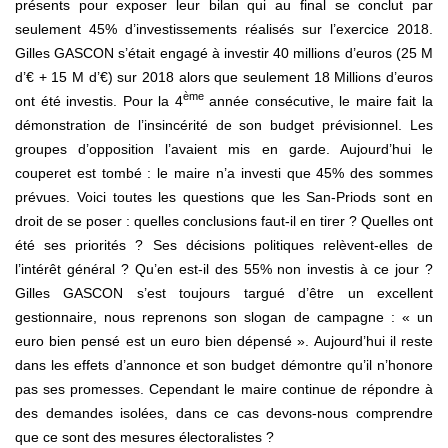
présents pour exposer leur bilan qui au final se conclut par
seulement 45% d’investissements réalisés sur l’exercice 2018.
Gilles GASCON s’était engagé à investir 40 millions d’euros (25 M
d’€ + 15 M d’€) sur 2018 alors que seulement 18 Millions d’euros
ème
ont été investis. Pour la 4
année consécutive, le maire fait la
démonstration de l’insincérité de son budget prévisionnel. Les
groupes d’opposition l’avaient mis en garde. Aujourd’hui le
couperet est tombé : le maire n’a investi que 45% des sommes
prévues. Voici toutes les questions que les San-Priods sont en
droit de se poser : quelles conclusions faut-il en tirer ? Quelles ont
été ses priorités ? Ses décisions politiques relèvent-elles de
l’intérêt général ? Qu’en est-il des 55% non investis à ce jour ?
Gilles GASCON s’est toujours targué d’être un excellent
gestionnaire, nous reprenons son slogan de campagne : « un
euro bien pensé est un euro bien dépensé ». Aujourd’hui il reste
dans les effets d’annonce et son budget démontre qu’il n’honore
pas ses promesses. Cependant le maire continue de répondre à
des demandes isolées, dans ce cas devons-nous comprendre
que ce sont des mesures électoralistes ?