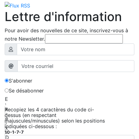
Lettre d'information
Pour avoir des nouvelles de ce site, inscrivez-vous à
notre Newsletter.
S'abonner
Se désabonner
E
1
x
Recopiez les 4 caractères du code ci-
dessus (en respectant
2
e
majuscules/minuscules) selon les positions
3
indiquées ci-dessous :
x
10-1-7-7
4
D