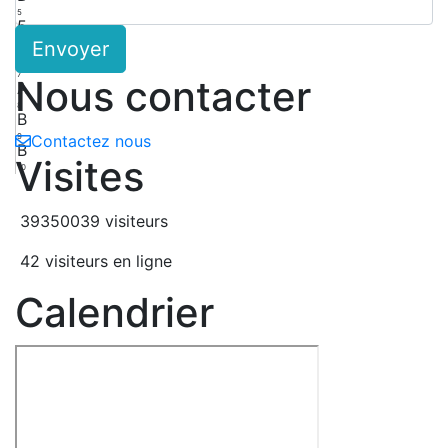
5
5
Envoyer
6
2
7
Nous contacter
A
8
B
9
Contactez nous
B
Visites
10
39350039 visiteurs
42 visiteurs en ligne
Calendrier