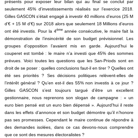
présents pour exposer leur bilan qui au final se conclut par
seulement 45% d’investissements réalisés sur l’exercice 2018.
Gilles GASCON s’était engagé à investir 40 millions d’euros (25 M
d’€ + 15 M d’€) sur 2018 alors que seulement 18 Millions d’euros
ème
ont été investis. Pour la 4
année consécutive, le maire fait la
démonstration de l’insincérité de son budget prévisionnel. Les
groupes d’opposition l’avaient mis en garde. Aujourd’hui le
couperet est tombé : le maire n’a investi que 45% des sommes
prévues. Voici toutes les questions que les San-Priods sont en
droit de se poser : quelles conclusions faut-il en tirer ? Quelles ont
été ses priorités ? Ses décisions politiques relèvent-elles de
l’intérêt général ? Qu’en est-il des 55% non investis à ce jour ?
Gilles GASCON s’est toujours targué d’être un excellent
gestionnaire, nous reprenons son slogan de campagne : « un
euro bien pensé est un euro bien dépensé ». Aujourd’hui il reste
dans les effets d’annonce et son budget démontre qu’il n’honore
pas ses promesses. Cependant le maire continue de répondre à
des demandes isolées, dans ce cas devons-nous comprendre
que ce sont des mesures électoralistes ?