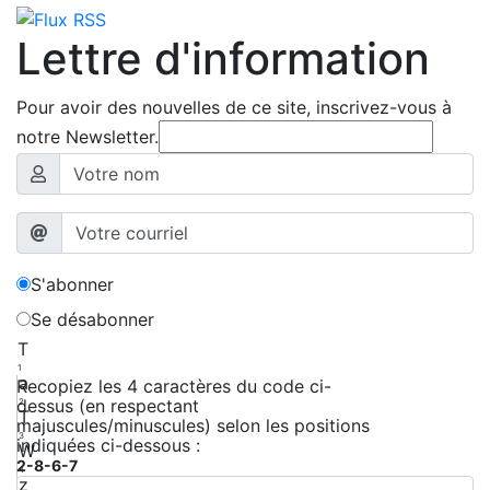
Lettre d'information
Pour avoir des nouvelles de ce site, inscrivez-vous à
notre Newsletter.
S'abonner
Se désabonner
T
1
a
Recopiez les 4 caractères du code ci-
dessus (en respectant
2
T
majuscules/minuscules) selon les positions
3
indiquées ci-dessous :
W
2-8-6-7
4
z