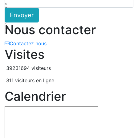
5
t
Envoyer
6
n
7
Nous contacter
a
8
Contactez nous
Visites
39231694 visiteurs
311 visiteurs en ligne
Calendrier