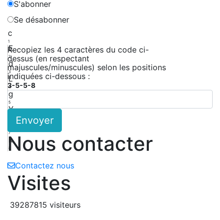
S'abonner
Se désabonner
c
1
E
Recopiez les 4 caractères du code ci-
dessus (en respectant
2
d
majuscules/minuscules) selon les positions
3
indiquées ci-dessous :
L
3-5-5-8
4
g
5
Y
Envoyer
6
B
7
Nous contacter
k
8
Contactez nous
Visites
39287815 visiteurs