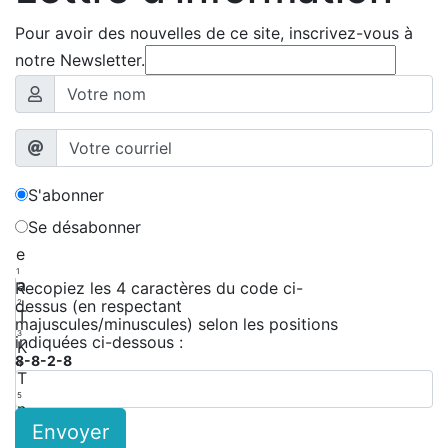
Pour avoir des nouvelles de ce site, inscrivez-vous à
notre Newsletter.
S'abonner
Se désabonner
e
1
a
Recopiez les 4 caractères du code ci-
dessus (en respectant
2
T
majuscules/minuscules) selon les positions
3
indiquées ci-dessous :
K
8-8-2-8
4
T
5
n
Envoyer
6
z