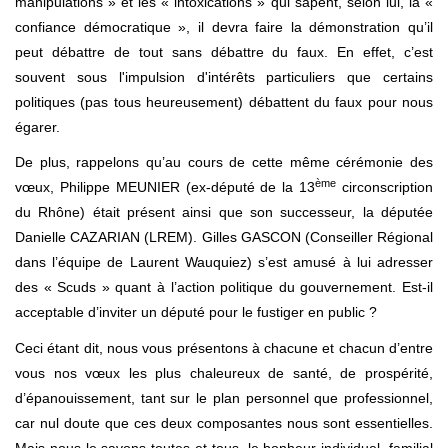
manipulations » et les « intoxications » qui sapent, selon lui, la «
confiance démocratique », il devra faire la démonstration qu’il
peut débattre de tout sans débattre du faux. En effet, c’est
souvent sous l'impulsion d'intérêts particuliers que certains
politiques (pas tous heureusement) débattent du faux pour nous
égarer.
De plus, rappelons qu’au cours de cette même cérémonie des
ème
vœux, Philippe MEUNIER (ex-député de la 13
circonscription
du Rhône) était présent ainsi que son successeur, la députée
Danielle CAZARIAN (LREM). Gilles GASCON (Conseiller Régional
dans l’équipe de Laurent Wauquiez) s’est amusé à lui adresser
des « Scuds » quant à l’action politique du gouvernement. Est-il
acceptable d’inviter un député pour le fustiger en public ?
Ceci étant dit, nous vous présentons à chacune et chacun d’entre
vous nos vœux les plus chaleureux de santé, de prospérité,
d’épanouissement, tant sur le plan personnel que professionnel,
car nul doute que ces deux composantes nous sont essentielles.
Mais nous le savons toutes et tous, le bonheur individuel, familial