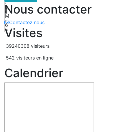
7
Nous contacter
L
8
M
9
Contactez nous
6
Visites
10
39240308 visiteurs
542 visiteurs en ligne
Calendrier