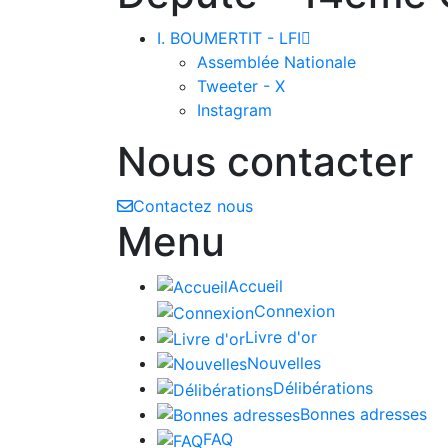
I. BOUMERTIT - LFI

Assemblée Nationale
Tweeter - X
Instagram
Nous contacter
Contactez nous
Menu
Accueil
Connexion
Livre d'or
Nouvelles
Délibérations
Bonnes adresses
FAQ