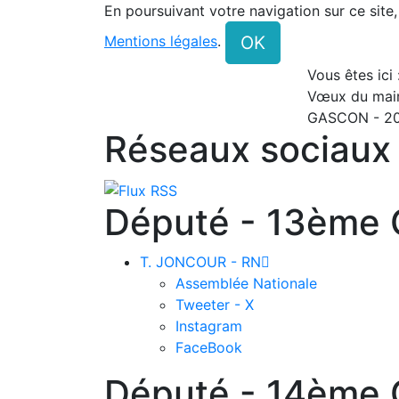
En poursuivant votre navigation sur ce site
OK
Mentions légales
.
Vous êtes ici
Vœux du mair
GASCON - 2
Réseaux sociaux
Député - 13ème C
T. JONCOUR - RN

Assemblée Nationale
Tweeter - X
Instagram
FaceBook
Député - 14ème C