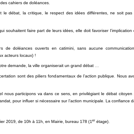
 des cahiers de doléances.
t le débat, la critique, le respect des idées différentes, ne soit pa
qui souhaitent faire part de leurs idées, elle doit favoriser l’implica
iers de doléances ouverts en catimini, sans aucune communicatio
ux acteurs locaux) !
otre demande, la ville organiserait un grand débat …
ertation sont des piliers fondamentaux de l’action publique. Nous a
nous participons va dans ce sens, en privilégiant le débat citoyen pou
ndat, pour influer si nécessaire sur l’action municipale. La confiance da
er
er 2019, de 10h à 11h, en Mairie, bureau 178 (1
étage).