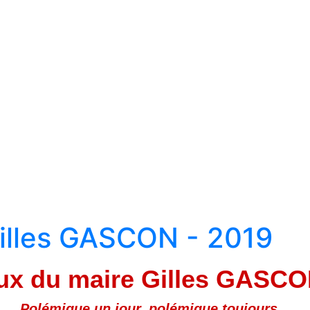
illes GASCON - 2019
x du maire Gilles GASCO
Polémique un jour, polémique toujours...