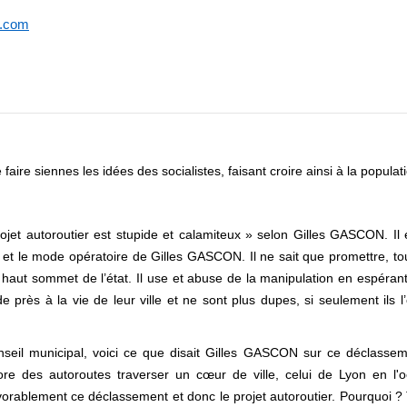
t.com
e siennes les idées des socialistes, faisant croire ainsi à la populati
ojet autoroutier est stupide et calamiteux » selon Gilles GASCON. Il 
 le mode opératoire de Gilles GASCON. Il ne sait que promettre, toujo
haut sommet de l’état. Il use et abuse de la manipulation en espérant 
de près à la vie de leur ville et ne sont plus dupes, si seulement ils 
l municipal, voici ce que disait Gilles GASCON sur ce déclassement 
core des autoroutes traverser un cœur de ville, celui de Lyon en l'oc
avorablement ce déclassement et donc le projet autoroutier. Pourquoi ? 