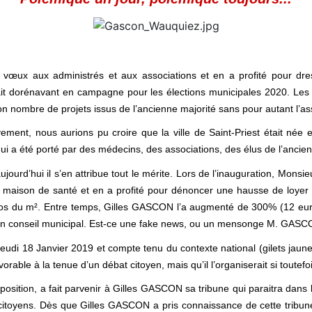
œux aux administrés et aux associations et en a profité pour dre
tait dorénavant en campagne pour les élections municipales 2020.
Les
on nombre de projets issus de l’ancienne majorité sans pour autant l’a
ment, nous aurions pu croire que la ville de Saint-Priest était née en
qui a été porté par des médecins, des associations, des élus de l’ancien
ourd’hui il s’en attribue tout le mérite. Lors de l’inauguration, Monsieur
e maison de santé et en a profité pour dénoncer une hausse de loyer exc
 euros du m². Entre temps, Gilles GASCON l’a augmenté de 300% (12 e
ors d’un conseil municipal. Est-ce une fake news, ou un mensonge M. 
udi 18 Janvier 2019 et compte tenu du contexte national (gilets jaunes
vorable à la tenue d’un débat citoyen, mais qu’il l’organiserait si toutef
position, a fait parvenir à Gilles GASCON sa tribune qui paraitra dan
itoyens. Dès que Gilles GASCON a pris connaissance de cette tribune,