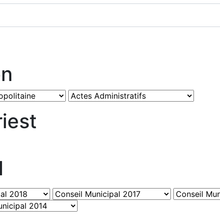
on
iest
l