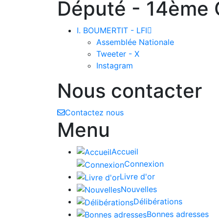
Député - 14ème C
I. BOUMERTIT - LFI

Assemblée Nationale
Tweeter - X
Instagram
Nous contacter
Contactez nous
Menu
Accueil
Connexion
Livre d'or
Nouvelles
Délibérations
Bonnes adresses