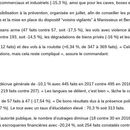
ommerciaux et industriels (-15,3 %), ainsi que pour les caves, boxes 
lisation à la prévention, organisée en juillet, afin de conseiller les 
 et la mise en place du dispositif “voisins vigilants” à Manissieux et B
 sans arme (47 faits contre 57, soit -17,5 %), les vols avec violence à
ntre 193, soit -14,5 %), les dégradations de biens privés (-16 %) et les
t 12 faits) et des vols à la roulotte (+6,34 %, de 347 à 369 faits). « Ce
ations, mais cela reste compliqué », assure le commandant.
 décrue générale de -10,1 % avec 445 faits en 2017 contre 495 en 2016
 219 faits contre 207). « Les langues se délient, c’est bien », lâche l
: de 57 faits à 47 (-17,54 %). « De bons résultats dus à la présence poli
 %). Le tout avec un taux d’élucidation élevé : 70,3 % soit 313 faits.
autorité publique, le nombre d’outrages diminue (18 contre 30 en 2016)
s escroqueries financières avec -20,24 %, soit 254 faits constatés contr