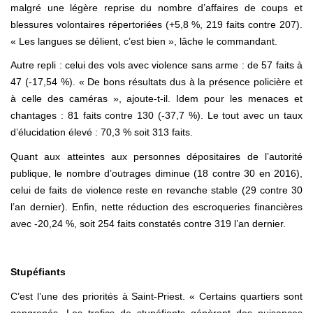
malgré une légère reprise du nombre d’affaires de coups et
blessures volontaires répertoriées (+5,8 %, 219 faits contre 207).
« Les langues se délient, c’est bien », lâche le commandant.
Autre repli : celui des vols avec violence sans arme : de 57 faits à
47 (-17,54 %). « De bons résultats dus à la présence policière et
à celle des caméras », ajoute-t-il. Idem pour les menaces et
chantages : 81 faits contre 130 (-37,7 %). Le tout avec un taux
d’élucidation élevé : 70,3 % soit 313 faits.
Quant aux atteintes aux personnes dépositaires de l’autorité
publique, le nombre d’outrages diminue (18 contre 30 en 2016),
celui de faits de violence reste en revanche stable (29 contre 30
l’an dernier).
Enfin, nette réduction des escroqueries financières
avec -20,24 %, soit 254 faits constatés contre 319 l’an dernier.
Stupéfiants
C’est l’une des priorités à Saint-Priest. « Certains quartiers sont
gangrenés. Les trafics de stupéfiants génèrent des nuisances