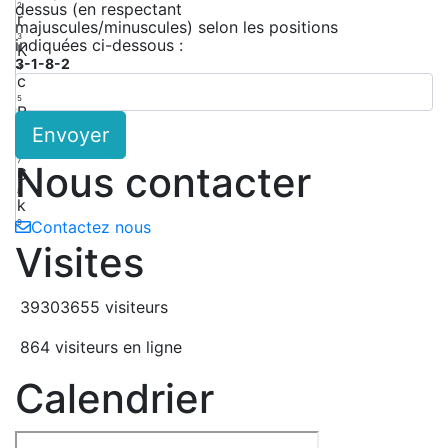
dessus (en respectant
2
r
majuscules/minuscules) selon les positions
3
indiquées ci-dessous :
K
3-1-8-2
4
c
5
B
Envoyer
6
e
7
Nous contacter
6
8
k
9
Contactez nous
Visites
39303655 visiteurs
864 visiteurs en ligne
Calendrier