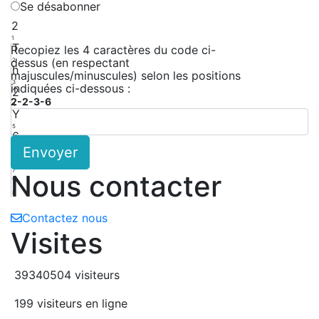
Se désabonner
2
1
T
Recopiez les 4 caractères du code ci-
dessus (en respectant
2
h
majuscules/minuscules) selon les positions
3
indiquées ci-dessous :
2
2-2-3-6
4
Y
5
6
Envoyer
6
d
7
Nous contacter
f
8
Contactez nous
Visites
39340504 visiteurs
199 visiteurs en ligne