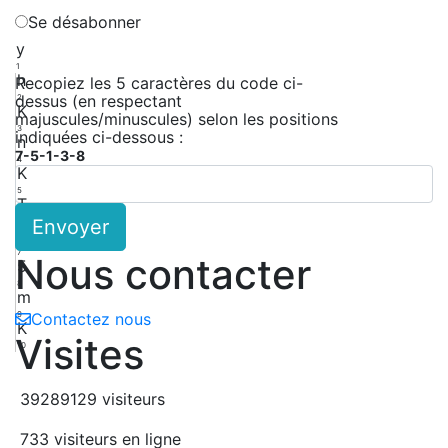
Se désabonner
y
1
h
Recopiez les 5 caractères du code ci-
dessus (en respectant
2
K
majuscules/minuscules) selon les positions
3
indiquées ci-dessous :
n
7-5-1-3-8
4
K
5
T
Envoyer
6
C
7
Nous contacter
5
8
m
9
Contactez nous
K
Visites
10
39289129 visiteurs
733 visiteurs en ligne