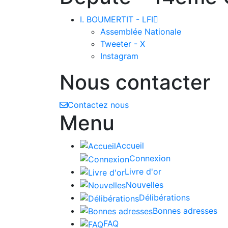
I. BOUMERTIT - LFI

Assemblée Nationale
Tweeter - X
Instagram
Nous contacter
Contactez nous
Menu
Accueil
Connexion
Livre d'or
Nouvelles
Délibérations
Bonnes adresses
FAQ