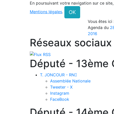
En poursuivant votre navigation sur ce site
OK
Mentions légales
.
Vous êtes ici
Agenda du
28
2016
Réseaux sociaux
Député - 13ème C
T. JONCOUR - RN

Assemblée Nationale
Tweeter - X
Instagram
FaceBook
Député - 14ème C