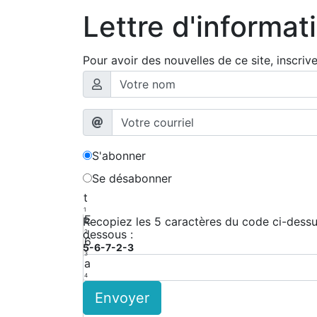
Lettre d'informat
Pour avoir des nouvelles de ce site, inscriv
S'abonner
Se désabonner
t
1
E
Recopiez les 5 caractères du code ci-dessus
dessous :
2
6
5-6-7-2-3
3
a
4
g
Envoyer
5
W