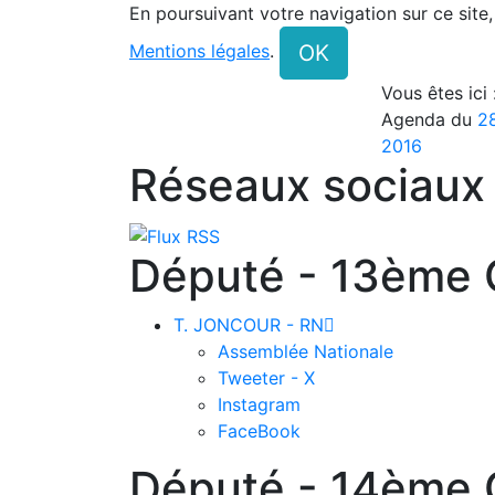
En poursuivant votre navigation sur ce site
OK
Mentions légales
.
Vous êtes ici
Agenda du
28
2016
Réseaux sociaux
Député - 13ème C
T. JONCOUR - RN

Assemblée Nationale
Tweeter - X
Instagram
FaceBook
Député - 14ème C