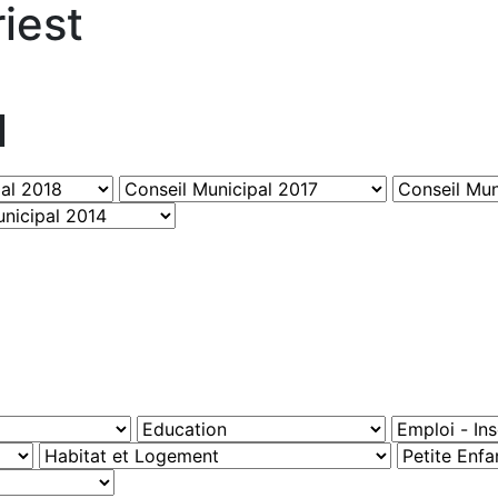
iest
l