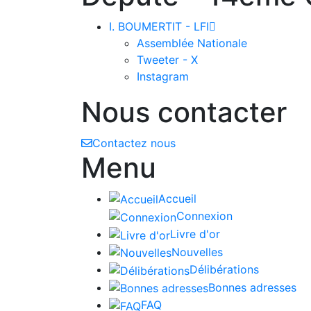
I. BOUMERTIT - LFI

Assemblée Nationale
Tweeter - X
Instagram
Nous contacter
Contactez nous
Menu
Accueil
Connexion
Livre d'or
Nouvelles
Délibérations
Bonnes adresses
FAQ