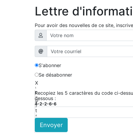
Lettre d'informat
Pour avoir des nouvelles de ce site, inscriv
S'abonner
Se désabonner
X
1
r
Recopiez les 5 caractères du code ci-dessus
dessous :
2
P
4-2-2-6-6
3
t
4
d
Envoyer
5
x